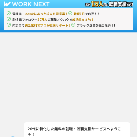
登録後、
あなたにあった求人を即提案！
最短1日
で内定！！
SNS総フォロワー
20万人
の転職ノウハウで
成功率９５%！
内定まで
完全無料でプロが徹底サポート！
ブラック企業を完全除外！!
20代に特化した無料の就職・転職支援サービスへようこ
そ！